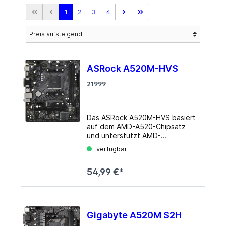
1
2
3
4
ASRock A520M-HVS
21999
Das ASRock A520M-HVS basiert
auf dem AMD-A520-Chipsatz
und unterstützt AMD-
Prozessoren für den Sockel
verfügbar
AM4. Es verfügt über zwei
DDR4-Slots für bis zu 64 GB
54,99 €*
Arbeitsspeicher. Zur weiteren
Ausstattung des ASRock A520M-
HVS gehören ein PCIe-3.0-x16-
Slot und ein PCIe-3.0-x1-Slot.
Außerdem verfügt das ASRock
Gigabyte A520M S2H
A520M-HVS über 8-Kanal-Sound,