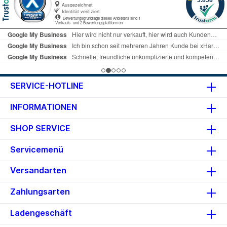
je nachdem welchen
Steckaufsatz Sie benutzen!
Sobald der Adapter aufgesteckt
wurde, stellt sich das Gerät auf
die dem Adapter zugeordnete
Spannung ein. Somit ist eine
fehlerhafte Bedienung, die das
zu betreibende Gerät
beschädigen könnte, praktisch
ausgeschlossen. Ein weiteres
SERVICE-HOTLINE
Highlight ist der USB-Port im
ARGUS USN90-UCB, mit dem sich
INFORMATIONEN
zusätzlich externe Geräte, wie
z.B. Smartphones oder Tablets,
SHOP SERVICE
aufladen lassen. Mit einer
Effizienz von über 83% wirkt es
sich zudem positiv auf Ihren
Servicemenü
Geldbeutel aus und schont
zugleich die Umwelt. Details
Versandarten
Gerätetyp: Netzteil - extern
Breite: 7,0 cm Tiefe: 11,4 cm
Zahlungsarten
Höhe: 1,8 cm Farbe: Schwarz
Zubehör: Tragetasche,
Notebook-Power-Tips
Ladengeschäft
Ausgangsspannung: 15-20V, max.