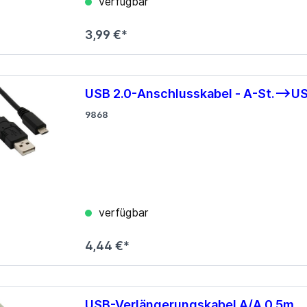
verfügbar
Blu-ray
3,99 €*
 CD
 DVD
Zubehör
USB 2.0-Anschlusskabel - A-St.-->US
ten
9868
 Sticks
 Sticks
verfügbar
4,44 €*
USB-Verlängerungskabel A/A 0,5m