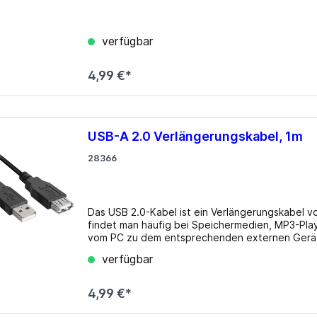
verfügbar
4,99 €*
USB-A 2.0 Verlängerungskabel, 1m
28366
Das USB 2.0-Kabel ist ein Verlängerungskabel v
findet man häufig bei Speichermedien, MP3-Play
vom PC zu dem entsprechenden externen Gerät. Details Typ: Verlängerungskabel Farbe: sch
Bereich: Datenübertragung Anschluss: 1x USB-A 
verfügbar
Kabellänge: 1 Meter CPU-Kühler: max. 175mm Hö
via USB-Header Key-A (10Gb/​s), 4x USB-A 3.0 (5
USB-A, 1x USB-C), 1x Audio (1x Klinke) PCI-Stec
4,99 €*
Ausrichtung: nach links; Anschlüsse hinten Front
mittig Radiatorgrößen: 120/​140/​240/​280/​360m