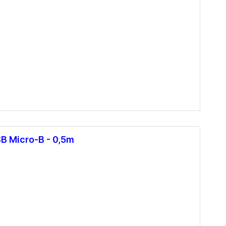
Mainboards Mini-ITX / SoC
Cooling
CPU Kühler
CPU Wasserkühler AIO
Lüfter Gehäuse
Lüfter Steuerung
Lüfter Zubehör
Wärmeleitpaste
B Micro-B - 0,5m
Zubehör
TV-Karten