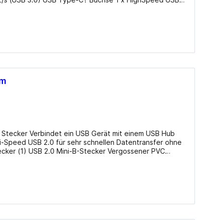
ter
8m
t einem USB Hub