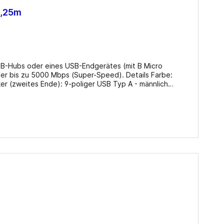
0,25m
SB-Hubs oder eines USB-Endgerätes (mit B Micro
zu 5000 Mbps (Super-Speed). Details Farbe:
er (zweites Ende): 9-poliger USB Typ A - männlich
Länge: 25 cm Besonderheiten: Geformt, 5 Gbps Datenrate
Technologie: Doppelisolierung Typ: USB-Kabel Info beim Hersteller