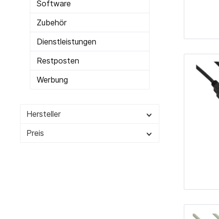
Software
Cardreader
Medien 
Zubehör
Laufwerke Blue-ray
Medien
Dienstleistungen
Laufwerke Diskette
Medien
Laufwerke DVD-RW
Medien 
Restposten
Laufwerke DVD-RW intern
SD-Kar
Werbung
USB 2.0
USB 3.0
Hersteller
Preis
Zur Kategorie PC-Komponenten