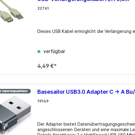
22761
Dieses USB Kabel ermöglicht die Verlän
verfügbar
4,49 €*
Basesailor USB3.0 Adapter C -> A B
19149
Der Adapter bietet Datenübertragungsgeschwin
angeschlossenen Geräten und eine maximale Lad
Details Anschlüsse: 1 x HighSpeed USB 480 Mbit/s (USB 3.0) USB Type-C? Buchse 1 x HighSpeed USB