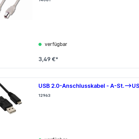
USB 3.0
los
lgebunden
Gehäuse
ms
zteile
Big Tower
k Netzteile
HTPC mini-ITX
verfügbar
Midi Tower
µATX Tower
3,49 €*
USB 2.0-Anschlusskabel - A-St.-->US
12963
medien
Erweiterungskarten