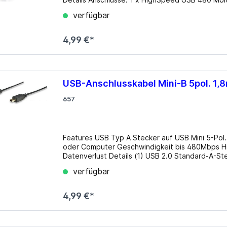
480 Mbit/s (USB 3.0) Typ-A Buchse Widerstand: K/A Datentransferrate bis zu 480 Mbit/s Farbe: grau (
verfügbar
Metall ) Maße (LxBxH): ca. 11,2 x 8,8 x 0,7 cm Systemvoraussetzungen: PC oder Notebook mit einem
freien USB A Port Packungsinhalt: USB-C? Adap
4,99 €*
USB-Anschlusskabel Mini-B 5pol. 1,
657
Features USB Typ A Stecker auf USB Mini 5-Pol. Stecker Verbindet ein USB Gerät mi
oder Computer Geschwindigkeit bis 480Mbps Hi-Speed USB 2.0 für sehr schnellen Datentransfer ohne
Datenverlust Details (1) USB 2.0 Standard-A-Stecker (1) USB 2.0 Mini-B-Stecker Vergossener PVC
Stecker Kabel 28 AWG-Verbinder Geschirmt Spannungsfestigkeit: 300 V DC 10 ms Isolationswiderstand:
verfügbar
5 MOhm Durchgangswiderstand: 10 Ohm
4,99 €*