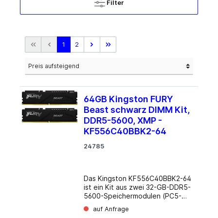
Filter
1
2
64GB Kingston FURY
Beast schwarz DIMM Kit,
DDR5-5600, XMP -
KF556C40BBK2-64
24785
Das Kingston KF556C40BBK2-64
ist ein Kit aus zwei 32-GB-DDR5-
5600-Speichermodulen (PC5-
44800) aus der Fury Beast Serie.
auf Anfrage
Die Gesamtkapazität beträgt 64