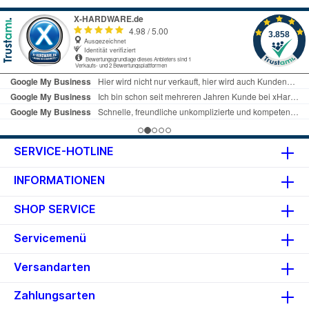
maßgeschneiderte
Hochleistungs-Kühlkörper mit
einstellbarer LED-Beleuchtung.
Details Typ: DDR5 DIMM 288-Pin,
on-die ECC Takt: 6000MHz
Module: 2x 32GB JEDEC: PC5-
48000U CAS Latency CL: 40
(entspricht ~13.33ns) Row-to-
Column Delay tRCD: 40
(entspricht ~13.33ns) Row
Precharge Time tRP: 40
(entspricht ~13.33ns) Active-to-
SERVICE-HOTLINE
Precharge Time tRAS: 77
(entspricht ~25.67ns) Spannung:
INFORMATIONEN
1.35V Modulhöhe: 44.9mm
Gehäuse: Heatspreader
Beleuchtung: RGB, Multi-Zone,
SHOP SERVICE
10 LED, Corsair iCUE, MSI Mystic
Light Sync, Gigabyte RGB Fusion
Servicemenü
Besonderheiten: Intel XMP 3.0
Garantie: 24 Monate
Versandarten
(Lebenslanges
Garantieversprechen) Info
Zahlungsarten
beim Hersteller