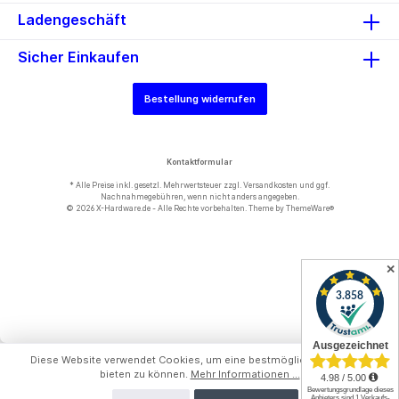
Ladengeschäft
Sicher Einkaufen
Bestellung widerrufen
Kontaktformular
* Alle Preise inkl. gesetzl. Mehrwertsteuer zzgl.
Versandkosten
und ggf.
Nachnahmegebühren, wenn nicht anders angegeben.
© 2026 X-Hardware.de - Alle Rechte vorbehalten. Theme by
ThemeWare®
✕
Diese Website verwendet Cookies, um eine bestmögliche Erfahrung
bieten zu können.
Mehr Informationen ...