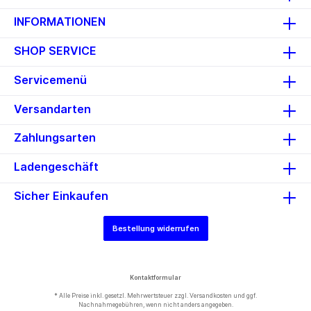
INFORMATIONEN
SHOP SERVICE
Servicemenü
Versandarten
Zahlungsarten
Ladengeschäft
Sicher Einkaufen
Bestellung widerrufen
Kontaktformular
* Alle Preise inkl. gesetzl. Mehrwertsteuer zzgl.
Versandkosten
und ggf.
Nachnahmegebühren, wenn nicht anders angegeben.