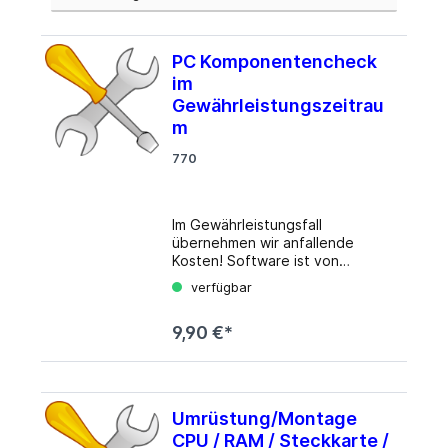
PC Komponentencheck
im
Gewährleistungszeitrau
m
770
Im Gewährleistungsfall
übernehmen wir anfallende
Kosten! Software ist von
Umtausch und Gewähr
verfügbar
ausgeschlossen! ACHTUNG! Für
Daten wird keine Haftung
9,90 €*
übernommen! Ist kein
Hardwaredefekt nachweisbar so
wird eine Servicepauschale in
Höhe von 9,90 Euro € berechnet.
(im Gewährleistungszeitraum)
Umrüstung/Montage
CPU / RAM / Steckkarte /