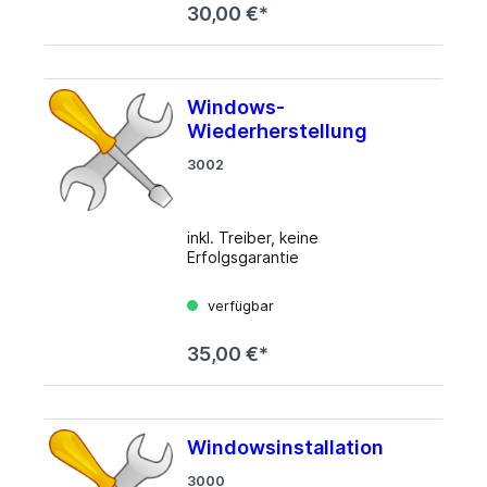
30,00 €*
frei nach Ihren Wünschen und
Bedürfnissen Ihr Gehäuse und
Netzteil und buchen Sie diesen
Service mit hinzu.
Windows-
Wiederherstellung
3002
inkl. Treiber, keine
Erfolgsgarantie
verfügbar
35,00 €*
Windowsinstallation
3000