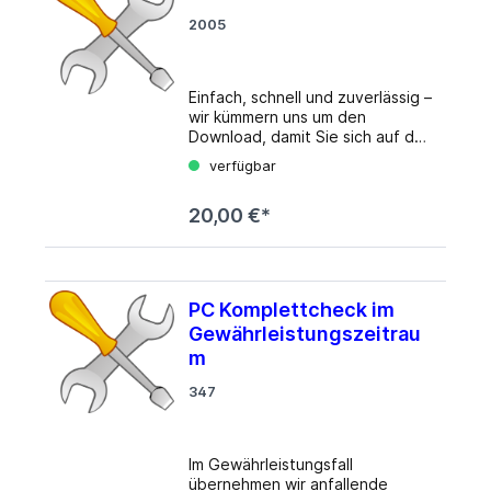
Um diesen Service in Anspruch
2005
nehmen zu können, legen Sie
sich Ihr Wunsch-Mainboard in den
Warenkorb und buchen Sie sich
den Service bequem mit hinzu.
Einfach, schnell und zuverlässig –
wir kümmern uns um den
Download, damit Sie sich auf das
Wesentliche konzentrieren
verfügbar
können.
20,00 €*
PC Komplettcheck im
Gewährleistungszeitrau
m
347
Im Gewährleistungsfall
übernehmen wir anfallende