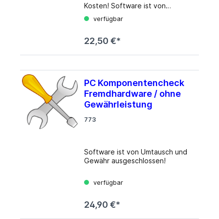
Kosten! Software ist von
Umtausch und Gewähr
verfügbar
ausgeschlossen! ACHTUNG! Für
Daten wird keine Haftung
22,50 €*
übernommen! Ist kein
Hardwaredefekt nachweisbar so
wird eine Servicepauschale in
Höhe von 22,50 Euro €
berechnet. (im
PC Komponentencheck
Gewährleistungszeitraum)
Fremdhardware / ohne
Gewährleistung
773
Software ist von Umtausch und
Gewähr ausgeschlossen!
verfügbar
24,90 €*