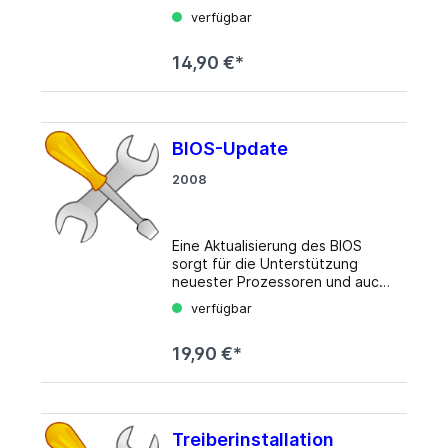
verfügbar
14,90 €*
BIOS-Update
2008
Eine Aktualisierung des BIOS
sorgt für die Unterstützung
neuester Prozessoren und auch
die Behebung etwaiger
verfügbar
vorhandener Fehler sowie die
Weiterentwicklung für neue
19,90 €*
Funktionen. Unsere Techniker
aktualisieren mit unseren
verifizierten Prozessoren die
BIOS Version Ihres Mainboards
und sorgen so für den optimalen
Treiberinstallation
Betrieb Ihrer neuen Plattform.