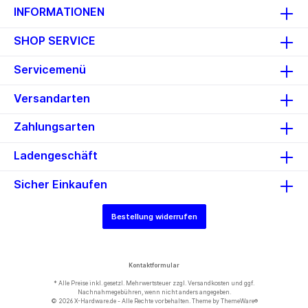
INFORMATIONEN
SHOP SERVICE
Servicemenü
Versandarten
Zahlungsarten
Ladengeschäft
Sicher Einkaufen
Bestellung widerrufen
Kontaktformular
* Alle Preise inkl. gesetzl. Mehrwertsteuer zzgl.
Versandkosten
und ggf.
Nachnahmegebühren, wenn nicht anders angegeben.
© 2026 X-Hardware.de - Alle Rechte vorbehalten. Theme by
ThemeWare®