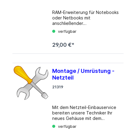
RAM-Erweiterung für Notebooks
oder Netbooks mit
anschließender
Funktionskontrolle. Der Service
verfügbar
gilt pro Gerät, unabhängig von
der Anzahl der zu montierenden
29,00 €*
RAM-Module. Werden bereits
vorhandene Module ersetzt,
werden diese dem Gerät
beigelegt. Eine Inzahlungnahme
ist nicht möglich.
Montage / Umrüstung -
Netzteil
21319
Mit dem Netzteil-Einbauservice
bereiten unsere Techniker Ihr
neues Gehäuse mit dem
fachgerechten Einbau des neuen
verfügbar
Netzteils optimal für die
Inbetriebnahme vor. Wählen Sie