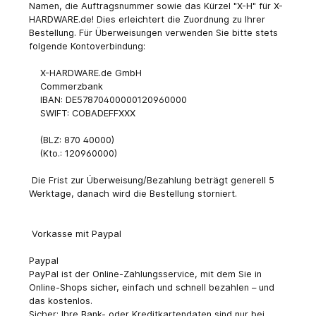
Namen, die Auftragsnummer sowie das Kürzel "X-H" für X-
HARDWARE.de! Dies erleichtert die Zuordnung zu Ihrer
Bestellung. Für Überweisungen verwenden Sie bitte stets
folgende Kontoverbindung:
X-HARDWARE.de GmbH
Commerzbank
IBAN: DE57870400000120960000
SWIFT: COBADEFFXXX
(BLZ: 870 40000)
(Kto.: 120960000)
Die Frist zur Überweisung/Bezahlung beträgt generell 5
Werktage, danach wird die Bestellung storniert.
Vorkasse mit Paypal
Paypal
PayPal ist der Online-Zahlungsservice, mit dem Sie in
Online-Shops sicher, einfach und schnell bezahlen – und
das kostenlos.
Sicher: Ihre Bank- oder Kreditkartendaten sind nur bei