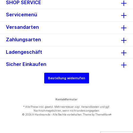
SHOP SERVICE
Servicemenü
Versandarten
Zahlungsarten
Ladengeschäft
Sicher Einkaufen
Bestellung widerrufen
Kontaktformular
* Alle Preise inkl. gesetzl. Mehrwertsteuer zzgl.
Versandkosten
und ggf.
Nachnahmegebühren, wenn nicht anders angegeben.
© 2026 X-Hardware.de - Alle Rechte vorbehalten. Theme by
ThemeWare®