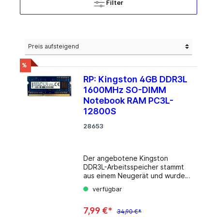
Filter
%
RP: Kingston 4GB DDR3L
1600MHz SO-DIMM
Notebook RAM PC3L-
12800S
28653
Der angebotene Kingston
DDR3L-Arbeitsspeicher stammt
aus einem Neugerät und wurde
direkt nach dem Ausbau
verfügbar
fachgerecht entnommen. Das
Speichermodul wurde nicht im
7,99 €*
regulären Betrieb genutzt und
34,90 €*