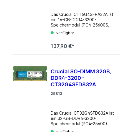
Das Crucial CT16G4SFRA32A ist
ein 16-GB-DDR4-3200-
Speichermodul (PC4-25600S,
CL22). Das 260-pin-unbuffered-
verfügbar
SO-DIMM benötigt 1,2 Volt
Spannung. Details
137,90 €*
Modellbezeichnung:
CT16G4SFRA32A
Gesamtkapazität: 16 GB (1 x
16384 MB) Module: 1 Stück
Bauform: SO-DIMM Typ: SDRAM-
Crucial SO-DIMM 32GB,
DDR4 Standard: DDR4-3200
DDR4-3200 -
(PC4-25600S) Timings: CAS
Latency (CL) 22 Anschluss: 260-
CT32G4SFD832A
Pin Modulhöhe: 30mm Spannung:
25813
1.2 Volt
Das Crucial CT32G4SFD832A ist
ein 32-GB-DDR4-3200-
Speichermodul (PC4-25600).
Das SO-DIMM unterstützt ein
verfügbar