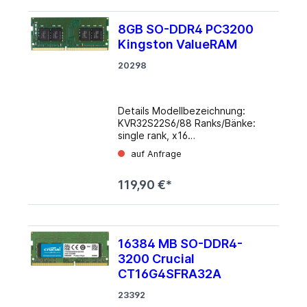
beim Hersteller
8GB SO-DDR4 PC3200
Kingston ValueRAM
20298
Details Modellbezeichnung:
KVR32S22S6/88 Ranks/Bänke:
single rank, x16
Gesamtkapazität: 8 GB Module:
auf Anfrage
1 Stück Bauform: SO-DIMM Typ:
SDRAM-DDR4 Standard: DDR4-
119,90 €*
3200 (PC4-25600S) Timings:
CAS Latency (CL) 22 Anschluss:
260-Pin Spannung: 1.2 Volt
16384 MB SO-DDR4-
3200 Crucial
CT16G4SFRA32A
23392