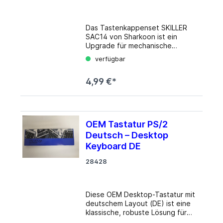
Das Tastenkappenset SKILLER
SAC14 von Sharkoon ist ein
Upgrade für mechanische
Tastaturen, das dank der
verfügbar
Verwendung von PBT-Kunststoff
äußerst verschleißresistent ist.
4,99 €*
Die robuste Bauweise verringert
den Abrieb und den mit der Zeit
entstehenden Glanzeffekt auf
der Oberfläche. Die SAC14-
Tastenkappen sind nicht nur ein
OEM Tastatur PS/2
gewöhnlicher Tastenersatz,
Deutsch – Desktop
sondern verwandeln jedes
Keyboard in einen echten
Keyboard DE
Hingucker. Im stylischen Blau
28428
gehalten, heben sich die Kappen
deutlich von den restlichen
Tasten ab und sorgen für einen
individuellen Touch. Die Caps
Diese OEM Desktop-Tastatur mit
sind zudem illuminationsgeeignet
deutschem Layout (DE) ist eine
gestaltet und somit ebenfalls in
klassische, robuste Lösung für
Tastaturen mit RGB-
Büro- und Industrieumgebungen.