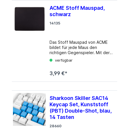
ACME Stoff Mauspad,
schwarz
14135
Das Stoff Mauspad von ACME
bildet für jede Maus den
richtigen Gegenspieler. Mit der
Schaumstoff-Unterseite gerät
verfügbar
das Mauspad nicht ins Rutschen
während der Benutzung, und mit
3,99 €*
einer Größe von 225 (L) x 5 (H) x
252 (T) mm bietet es genug
Platz für den normalen Betrieb.
Details Produktbeschreibung:
ACME Stoff Mauspad
Sharkoon Skiller SAC14
Produkttyp: Mauspad
Keycap Set, Kunststoff
Produktmaterial: Schaumstoff,
Stoff Abmessungen (Breite x
(PBT) Double-Shot, blau,
Tiefe x Höhe): 225 mm x 252 mm
14 Tasten
x 5 mm
28660