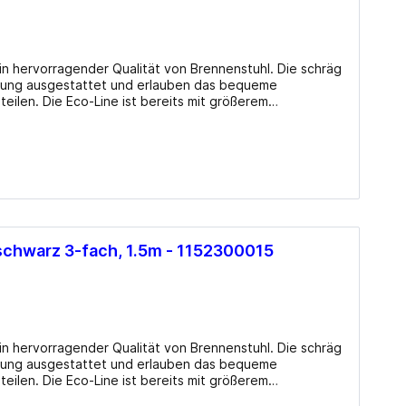
Mainboards Mini-ITX / SoC
Cooling
in hervorragender Qualität von Brennenstuhl. Die schräg
CPU Kühler
rung ausgestattet und erlauben das bequeme
ilen. Die Eco-Line ist bereits mit größerem
CPU Wasserkühler AIO
gerüstet. Features Standard-
 hervorragender Qualität. Schräg angeordnete
Lüfter Gehäuse
lsteckern. Steckdosen mit Kinderschutz.
Lüfter Steuerung
Lüfter Zubehör
Wärmeleitpaste
schwarz 3-fach, 1.5m - 1152300015
Zubehör
in hervorragender Qualität von Brennenstuhl. Die schräg
rung ausgestattet und erlauben das bequeme
ilen. Die Eco-Line ist bereits mit größerem
gerüstet. Features Standard-
TV-Karten