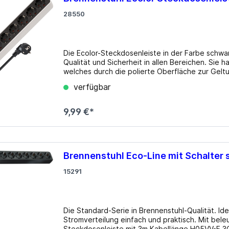
28550
Die Ecolor-Steckdosenleiste in der Farbe schwar
Qualität und Sicherheit in allen Bereichen. Sie h
welches durch die polierte Oberfläche zur Gelt
Winkel angeordnet und sind daher auch für Winkelstecker geeignet.
verfügbar
Eingang: 1x Schuko Eingangsspannung: 230V Mate
Besonderheiten: 1x Sicherheitsschalter (rot b
9,99 €*
Brennenstuhl Eco-Line mit Schalter
15291
Die Standard-Serie in Brennenstuhl-Qualität. I
Stromverteilung einfach und praktisch. Mit beleuchtetem Ein-/Aus
Steckdosenleiste mit 3m Kabellänge H05VV-F 3G