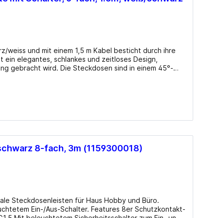
z/weiss und mit einem 1,5 m Kabel besticht durch ihre
at ein elegantes, schlankes und zeitloses Design,
ung gebracht wird. Die Steckdosen sind in einem 45°-
 Details Ausgänge: 6x Schuko
rial: Kunststoff Kabellänge: 1.5m Farbe: weiß/​schwarz
eleuchtet), Kinderschutz, 45°-Anordnung Abmessungen:
350x70x85mm (BxHxT) Gewicht: 420g Info beim Hersteller
 schwarz 8-fach, 3m (1159300018)
deale Steckdosenleisten für Haus Hobby und Büro.
-Schalter. Features 8er Schutzkontakt-
1,5 Mit beleuchtetem Sicherheitsschalter zum Ein- und