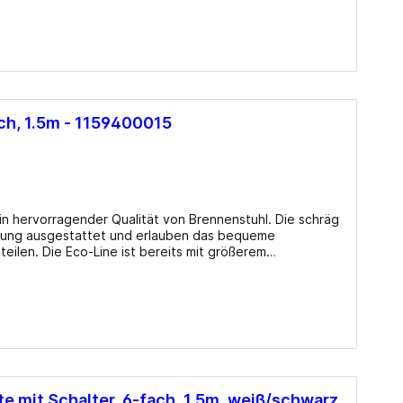
 hervorragender Qualität. Schräg angeordnete
lsteckern. Steckdosen mit Kinderschutz.
ch, 1.5m - 1159400015
in hervorragender Qualität von Brennenstuhl. Die schräg
rung ausgestattet und erlauben das bequeme
ilen. Die Eco-Line ist bereits mit größerem
et. Features 6er Schutzkontakt-
ntakt-Steckdosen in 45°-Anordnung, auch für
e mit Schalter, 6-fach, 1.5m, weiß/schwarz