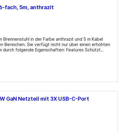
n PowerIQ und VoltageBoost in Kombination die
zu 2.4A pro Port (Qucalcomm Quick Charge 2.0 wird nicht
6-fach, 5m, anthrazit
rstützt). Leicht Transportabel: Die kompakte Größe und
s Ladegerät ideal für internationale Reisen.
cherheitssystem sorgt für vollständigen Schutz für Sie
 Brennenstuhl in der Farbe anthrazit und 5 m Kabel
llen Bereichen. Sie verfügt nicht nur über einen erhöhten
lgende Eigenschaften: Features Schützt
max. Ableitstrom bis zu 13.500 A Mit Funktionskontroll-
lig ein-/ausschaltbar Steckdosen mit erhöhtem
5 m Nennstrom 16 A Eigenschaften Farbe:
: 45° USB Typ-Ausgangsbuchse: Nicht zutreffend
 GaN Netzteil mit 3X USB-C-Port