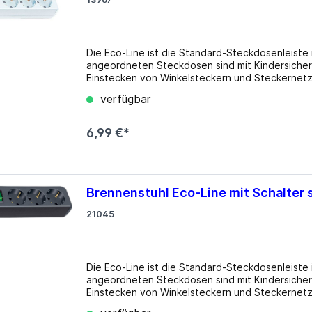
USB 3.0
los
lgebunden
Gehäuse
Die Eco-Line ist die Standard-Steckdosenleiste 
ms
zteile
Big Tower
angeordneten Steckdosen sind mit Kindersiche
Einstecken von Winkelsteckern und Steckernetzte
k Netzteile
HTPC mini-ITX
Kabeldurchmesser gemäß erhöhtem EU-Standard für 2010 aus
verfügbar
Steckdosenleiste in ansprechenden Farben und
Midi Tower
Steckdosen zum bequemen Einstecken von Winke
µATX Tower
Eigenschaften Farbe: weiß Gerätetyp: Steckdosenleiste Ausgangssteckdosen: 3x 3-Pin-Schutzkontakt
6,99 €*
(EU)
Brennenstuhl Eco-Line mit Schalter 
21045
Die Eco-Line ist die Standard-Steckdosenleiste 
angeordneten Steckdosen sind mit Kindersiche
Einstecken von Winkelsteckern und Steckernetzte
Kabeldurchmesser gemäß erhöhtem EU-Standard für 2010 aus
medien
Erweiterungskarten