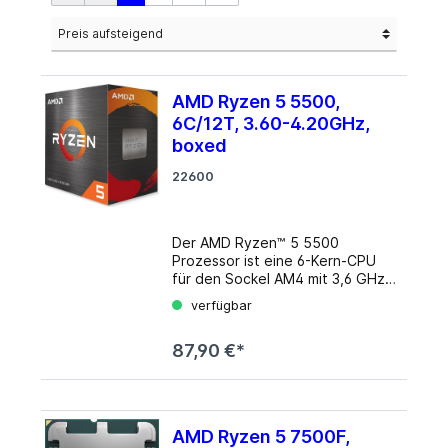
AMD Ryzen 5 5500,
6C/12T, 3.60-4.20GHz,
boxed
22600
Der AMD Ryzen™ 5 5500
Prozessor ist eine 6-Kern-CPU
für den Sockel AM4 mit 3,6 GHz
Taktfrequenz und 16 MB L3-
verfügbar
Cache. Der AMD Ryzen™ 5 5500
Prozessor besitzt eine maximale
87,90 €*
Leistungstaktrate von 4,2 GHz
und wird im 7nm FinFET
Verfahren gefertigt. Der AMD
Ryzen™ 5 5500 Prozessor wird
mit einem AMD Wraith Stealth
AMD Ryzen 5 7500F,
Kühler ausgeliefert, der