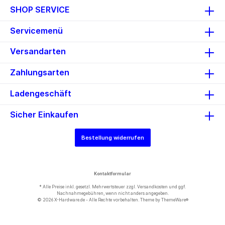
zu den vorherigen SATA
SHOP SERVICE
Versionen. Details Anschlüsse:
SATA 6 Gb/s 7 Pin Stecker
gerade > SATA 6 Gb/s 7 Pin
Servicemenü
Stecker gerade
Datentransferrate bis zu 6 Gb/s
Versandarten
Abwärtskompatibel zu SATA 1.5
Gb/s und 3 Gb/s
Zahlungsarten
Drahtquerschnitt: 28 AWG Farbe:
Kabel schwarz, Anschlüsse
schwarz Mit Metallclips
Ladengeschäft
Verpackung: Poly Bag
Sicher Einkaufen
Bestellung widerrufen
Kontaktformular
* Alle Preise inkl. gesetzl. Mehrwertsteuer zzgl.
Versandkosten
und ggf.
Nachnahmegebühren, wenn nicht anders angegeben.
© 2026 X-Hardware.de - Alle Rechte vorbehalten. Theme by
ThemeWare®