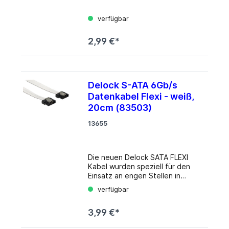
verfügbar
2,99 €*
Delock S-ATA 6Gb/s
Datenkabel Flexi - weiß,
20cm (83503)
13655
Die neuen Delock SATA FLEXI
Kabel wurden speziell für den
Einsatz an engen Stellen in
Gehäusen entwickelt. Sie sind
verfügbar
ultraflexibel und lassen sich je
nach Bedarf entsprechend
3,99 €*
biegen und knicken, selbst
Verknotungen sind möglich. Ein