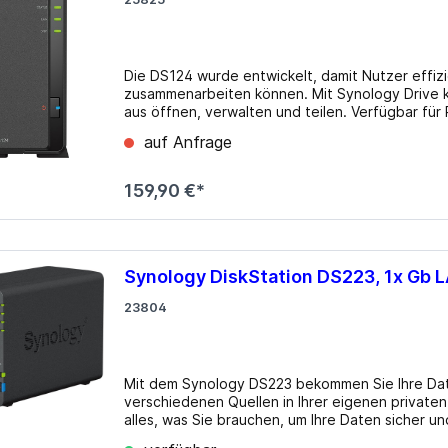
USB 3.0
los
lgebunden
Gehäuse
Die DS124 wurde entwickelt, damit Nutzer effizi
ms
zteile
Big Tower
zusammenarbeiten können. Mit Synology Drive k
aus öffnen, verwalten und teilen. Verfügbar für
k Netzteile
HTPC mini-ITX
Geräte mit einem Browser - Zugriff jederzeit und
auf Anfrage
Sicherung und Synchronisierung. Benutzer schüt
Midi Tower
Zeitplan vor Ransomware oder versehentlichem 
µATX Tower
mit der Synchronisierung bei Bedarf, die Dateien nu
159,90 €*
Festplatte: N/​A Intern: 1x 2.5"/3.5", SATA 6Gb/
(Host) RAID-Level: N/​A CPU: Realtek RTD1619
1x 60mm, 19dB(A) Leistungsaufnahme: 10.69W (
71x166x224mm (BxHxT) Gewicht: 700g Besonderh
Server, DLNA-Server, FTP-Server, WebDAV, 4K-
Synology DiskStation DS223, 1x Gb 
Monate Info beim Hersteller
23804
Mit dem Synology DS223 bekommen Sie Ihre Daten
verschiedenen Quellen in Ihrer eigenen private
alles, was Sie brauchen, um Ihre Daten sicher un
Macs und anderen externen Speichermedien schne
medien
Erweiterungskarten