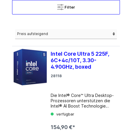
Filter
Intel Core Ultra 5 225F,
6C+4c/10T, 3.30-
4.90GHz, boxed
28118
Die Intel® Core™ Ultra Desktop-
Prozessoren unterstützen die
Intel® AI Boost Technologie
haben ein Chiplayout mit
verfügbar
verschiedenen CPU-Kernen für
verschiedene
154,90 €*
Anwendungsszenarien. Die