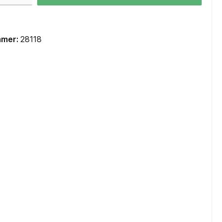
Mainboards Mini-ITX / SoC
Cooling
mmer:
28118
CPU Kühler
CPU Wasserkühler AIO
Lüfter Gehäuse
Lüfter Steuerung
Lüfter Zubehör
Wärmeleitpaste
Zubehör
TV-Karten