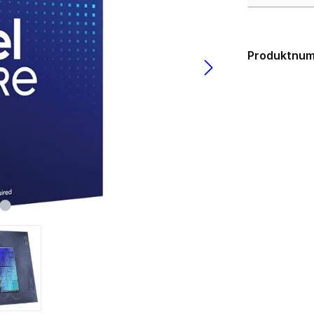
USB 3.0
los
lgebunden
Gehäuse
ms
Produktnu
zteile
Big Tower
k Netzteile
HTPC mini-ITX
Midi Tower
µATX Tower
medien
Erweiterungskarten