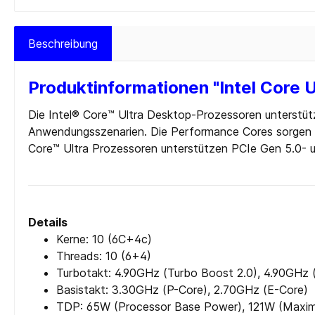
Cardreader
Medien 
Laufwerke Blue-ray
Medien
Beschreibung
Laufwerke Diskette
Medien
Produktinformationen "Intel Core 
Laufwerke DVD-RW
Medien 
Laufwerke DVD-RW intern
SD-Kar
Die Intel® Core™ Ultra Desktop-Prozessoren unterstüt
USB 2.0
Anwendungsszenarien. Die Performance Cores sorgen für
Core™ Ultra Prozessoren unterstützen PCIe Gen 5.0- 
USB 3.0
Zur Kategorie PC-Komponenten
Details
Kerne: 10 (6C+4c)
Threads: 10 (6+4)
Turbotakt: 4.90GHz (Turbo Boost 2.0), 4.90GHz 
Basistakt: 3.30GHz (P-Core), 2.70GHz (E-Core)
TDP: 65W (Processor Base Power), 121W (Maxi