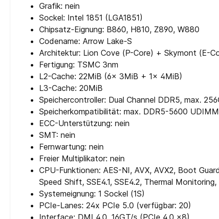
Grafik: nein
Sockel: Intel 1851 (LGA1851)
Chipsatz-Eignung: B860, H810, Z890, W880
Codename: Arrow Lake-S
Architektur: Lion Cove (P-Core) + Skymont (E-Co
Fertigung: TSMC 3nm
L2-Cache: 22MiB (6x 3MiB + 1x 4MiB)
L3-Cache: 20MiB
Speichercontroller: Dual Channel DDR5, max. 25
Speicherkompatibilität: max. DDR5-5600 UDIMM
ECC-Unterstützung: nein
SMT: nein
Fernwartung: nein
Freier Multiplikator: nein
CPU-Funktionen: AES-NI, AVX, AVX2, Boot Guard, 
Speed Shift, SSE4.1, SSE4.2, Thermal Monitoring
Systemeignung: 1 Sockel (1S)
PCIe-Lanes: 24x PCIe 5.0 (verfügbar: 20)
Interface: DMI 4.0, 16GT/s (PCIe 4.0 x8)