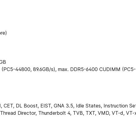
re)
6GB
 (PC5-44800, 89.6GB/​s), max. DDR5-6400 CUDIMM (PC5-5
CET, DL Boost, EIST, GNA 3.5, Idle States, Instruction Set
, Thread Director, Thunderbolt 4, TVB, TXT, VMD, VT-d, VT-