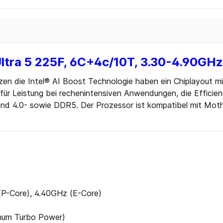
Blu-ray
 CD
 DVD
Ultra 5 225F, 6C+4c/10T, 3.30-4.90GHz
Zubehör
ten
zen die Intel® AI Boost Technologie haben ein Chiplayout 
 Sticks
 Leistung bei rechenintensiven Anwendungen, die Efficiency
und 4.0- sowie DDR5. Der Prozessor ist kompatibel mit Mot
 Sticks
(P-Core), 4.40GHz (E-Core)
mum Turbo Power)