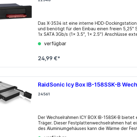
USB 3.0
los
lgebunden
Gehäuse
Das X-3534 ist eine interne HDD-Dockingstation 
ms
zteile
Big Tower
und benötigt für den Einbau einen freien 5,25" Schacht. Details Typ: Wechselrahmen An
1x SATA 3Gb/s (1x 3.5", 1x 2.5") Anschlüsse ex
k Netzteile
HTPC mini-ITX
5.25" Kühlung Gehäuse: 1x Lüfter (30mm) optional 
verfügbar
beim Hersteller
Midi Tower
µATX Tower
24,99 €*
RaidSonic Icy Box IB-158SSK-B Wech
24561
Der Wechselrahmen ICY BOX IB-158SK-B bietet e
Träger. Dieser Festplattenwechselrahmen hat ei
des Aluminiumgehäuses kann die Wärme der Fest
leiser Betrieb gewährleistet wird. Ein Schloss schützt 
medien
Erweiterungskarten