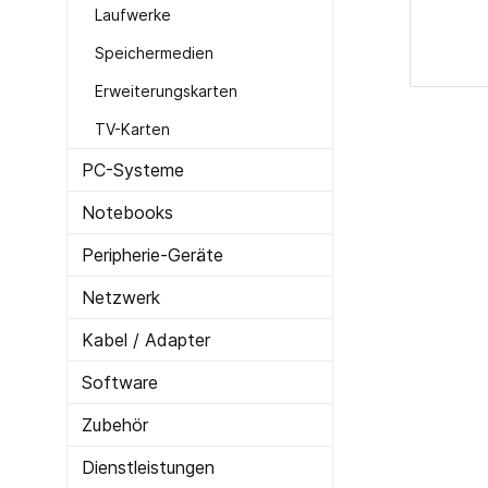
Laufwerke
Cardreader
Medien 
Speichermedien
Laufwerke Blue-ray
Medien
Erweiterungskarten
Laufwerke Diskette
Medien
TV-Karten
Laufwerke DVD-RW
Medien 
Laufwerke DVD-RW intern
SD-Kar
PC-Systeme
USB 2.0
Notebooks
USB 3.0
Peripherie-Geräte
Netzwerk
Zur Kategorie PC-Komponenten
Kabel / Adapter
Software
Zubehör
Dienstleistungen