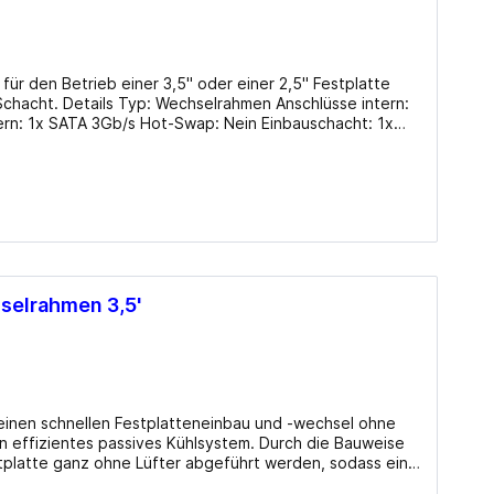
Mainboards Mini-ITX / SoC
Cooling
für den Betrieb einer 3,5" oder einer 2,5" Festplatte
CPU Kühler
schlüsse intern:
tern: 1x SATA 3Gb/s Hot-Swap: Nein Einbauschacht: 1x
CPU Wasserkühler AIO
Schloss: Nein Herstellergarantie: zwei Jahre Info
Lüfter Gehäuse
Lüfter Steuerung
Lüfter Zubehör
Wärmeleitpaste
selrahmen 3,5'
Zubehör
inen schnellen Festplatteneinbau und -wechsel ohne
n effizientes passives Kühlsystem. Durch die Bauweise
platte ganz ohne Lüfter abgeführt werden, sodass ein
vor unbefugten Zugriffen. Details Typ:
TV-Karten