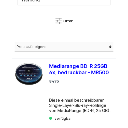
Filter
Mediarange BD-R 25GB
6x, bedruckbar - MR500
8495
Diese einmal beschreibbaren
Single-Layer-Blu-ray-Rohlinge
von MediaRange (BD-R, 25 GB)
sind mit der BD-R-Spezifikation
verfügbar
1.1 kompatibel und können mit bis
zu 6facher Geschwindigkeit