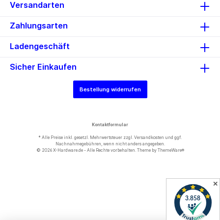
Datenvolumen und deren
Versandarten
Wiederherstellung Hohe
Speicherdichte Transfer von
Zahlungsarten
Videos und großer Dateien Ideal
für langfristige
Datenarchivierung Zur
Ladengeschäft
Verwendung bei multimedialen
Präsentation
Sicher Einkaufen
Bestellung widerrufen
Kontaktformular
* Alle Preise inkl. gesetzl. Mehrwertsteuer zzgl.
Versandkosten
und ggf.
Nachnahmegebühren, wenn nicht anders angegeben.
© 2026 X-Hardware.de - Alle Rechte vorbehalten. Theme by
ThemeWare®
✕