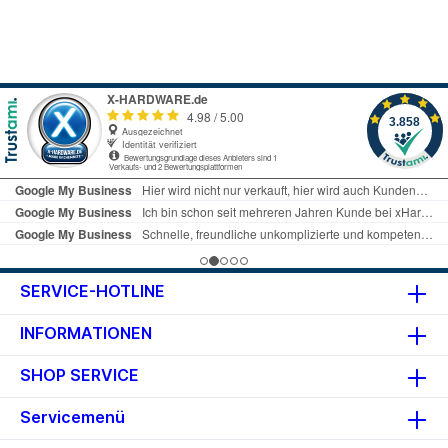
rote Laser Technologie benutzt.
Der Vorteil eines blauen Lasers
mit einer kürzeren Wellenlänge
ist, dass kleinere Datenpits
geschrieben werden können und
dadurch die Datenmenge auf der
Disc erhöht wird. Blu-ray-Discs
bieten drei- bis fünfmal so viel
Speicherplatz wie herkömmliche
beschreibbare DVDs, sodass
auch hochauflösende Videos
(HD) aufgezeichnet,
wiedergegeben und
überschrieben werden können.
Eigenschaften 50GB 6x 10er
Spindel Hohe Kapazität ? 50GB
SERVICE-HOTLINE
Kratzfeste schützende
Oberfläche Extrem lange
INFORMATIONEN
Lebensdauer Ausgezeichnete
Abspielbarkeit wesentliche
SHOP SERVICE
Anwendungen Archivierung von
Filmen in HD-Qualität!
Speicherung von Musik, Video
Servicemenü
und Daten Speicherung großer