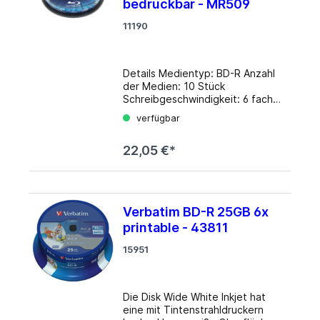
fünfmal so viel Speicherplatz wie
bedruckbar - MR509
herkömmliche beschreibbare
11190
DVDs, so dass auch
hochauflösende Videos (HD)
aufgezeichnet werden können.
Details Typ: BD-RE Kapazität:
Details Medientyp: BD-R Anzahl
Unkomprimiert 25 GB
der Medien: 10 Stück
Schreibgeschwindigkeit: 2 x
Schreibgeschwindigkeit: 6 fach
Anzahl: 5 Stück Verpackung:
Verpackung: Cake Box Medium
Jewel Case
verfügbar
bedruckbar: Ja Feature:
Einseitig, Zweischichtig
22,05 €*
Verbatim BD-R 25GB 6x
printable - 43811
15951
Die Disk Wide White Inkjet hat
eine mit Tintenstrahldruckern