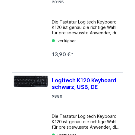
20195
Die Tastatur Logitech Keyboard
K120 ist genau die richtige Wahl
für preisbewusste Anwender, die
bewährte Logitech-Qualität zu
verfügbar
einem fairen Preis erhalten
möchten. Das kompakte und
13,90 €*
flache Gehäuse der Tastatur
passt auf jeden Schreibtisch und
die flachen, nahezu
geräuschlosen Tasten lassen die
Arbeit zum Vergnügen werden.
Logitech K120 Keyboard
Details Layout: deutsch Typ:
schwarz, USB, DE
Rubber Dome Beleuchtung: N/A
Tastenkappen-Niveau: regulär,
9880
mit Rahmen Tastenkappen-
Format: flach Tastenkappen-
Kuppe: konkav Statusanzeige:
Capslock, Num, Rollen
Die Tastatur Logitech Keyboard
Handballenauflage: N/A
K120 ist genau die richtige Wahl
Gehäuse: Kunststoff Verbindung:
für preisbewusste Anwender, die
kabelgebunden (1.5m), USB
bewährte Logitech-Qualität zu