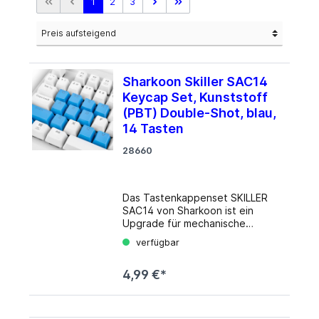
1
2
3
Sharkoon Skiller SAC14
Keycap Set, Kunststoff
(PBT) Double-Shot, blau,
14 Tasten
28660
Das Tastenkappenset SKILLER
SAC14 von Sharkoon ist ein
Upgrade für mechanische
Tastaturen, das dank der
verfügbar
Verwendung von PBT-Kunststoff
äußerst verschleißresistent ist.
4,99 €*
Die robuste Bauweise verringert
den Abrieb und den mit der Zeit
entstehenden Glanzeffekt auf
der Oberfläche. Die SAC14-