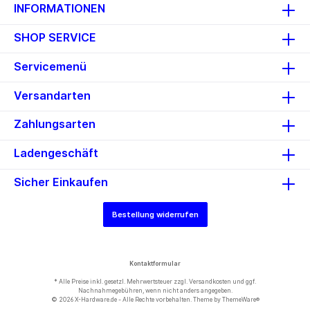
INFORMATIONEN
SHOP SERVICE
Servicemenü
Versandarten
Zahlungsarten
Ladengeschäft
Sicher Einkaufen
Bestellung widerrufen
Kontaktformular
* Alle Preise inkl. gesetzl. Mehrwertsteuer zzgl.
Versandkosten
und ggf.
Nachnahmegebühren, wenn nicht anders angegeben.
© 2026 X-Hardware.de - Alle Rechte vorbehalten. Theme by
ThemeWare®