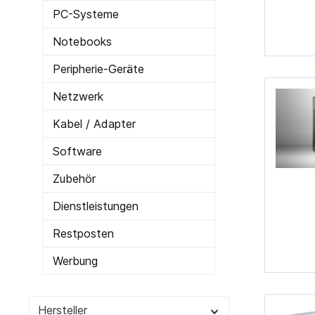
PC-Systeme
Cardreader
Medien 
Laufwerke Blue-ray
Medien
Notebooks
Laufwerke Diskette
Medien
Peripherie-Geräte
Laufwerke DVD-RW
Medien 
Netzwerk
Laufwerke DVD-RW intern
SD-Kar
Kabel / Adapter
USB 2.0
Software
USB 3.0
Zubehör
Zur Kategorie PC-Komponenten
Dienstleistungen
Restposten
Werbung
Hersteller