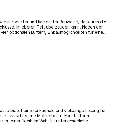
Mainboards Mini-ITX / SoC
Cooling
ower in robuster und kompakter Bauweise, der durch die
CPU Kühler
chlüsse, im oberen Teil, überzeugen kann. Neben der
 vier optionalen Lüftern, Einbaumöglichkeiten für eine
CPU Wasserkühler AIO
nem durchdachten Innenkäfig, der Platz für Grafikkarten
en USB 3.0 Frontanschlüsse sowie die Kleinteilablage im
Lüfter Gehäuse
ive Gesamtpaket ab und machen diesen Midi-Tower zu
Lüfter Steuerung
tionen abweichen) Front I/O: 2x USB-A 3.0
Lüfter Zubehör
Wärmeleitpaste
Zubehör
Besonderheiten: Kabelmanagement Info beim Hersteller
use bietet eine funktionale und vielseitige Lösung für
tützt verschiedene Motherboard-Formfaktoren,
es zu einer flexiblen Wahl für unterschiedliche
len Grafikkartenlänge von 290 mm bietet es ausreichend
TV-Karten