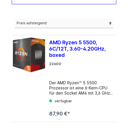
AMD Ryzen 5 5500,
6C/12T, 3.60-4.20GHz,
boxed
22600
Der AMD Ryzen™ 5 5500
Prozessor ist eine 6-Kern-CPU
für den Sockel AM4 mit 3,6 GHz
Taktfrequenz und 16 MB L3-
verfügbar
Cache. Der AMD Ryzen™ 5 5500
Prozessor besitzt eine maximale
87,90 €*
Leistungstaktrate von 4,2 GHz
und wird im 7nm FinFET
Verfahren gefertigt. Der AMD