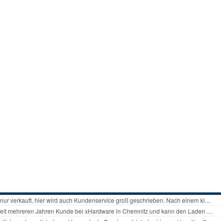
Mainboards Mini-ITX / SoC
Cooling
CPU Kühler
CPU Wasserkühler AIO
Lüfter Gehäuse
Lüfter Steuerung
Lüfter Zubehör
Wärmeleitpaste
Zubehör
TV-Karten