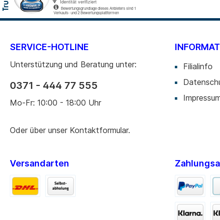
Cardreader
Medien 
Laufwerke Blue-ray
Medien
Laufwerke Diskette
Medien
SERVICE-HOTLINE
INFORMAT
Laufwerke DVD-RW
Medien 
Unterstützung und Beratung unter:
Filialinfo
Laufwerke DVD-RW intern
SD-Kar
Datensch
0371 - 444 77 555
USB 2.0
Impressu
Mo-Fr: 10:00 - 18:00 Uhr
USB 3.0
Oder über unser
Kontaktformular
.
Zur Kategorie PC-Komponenten
Versandarten
Zahlungsa