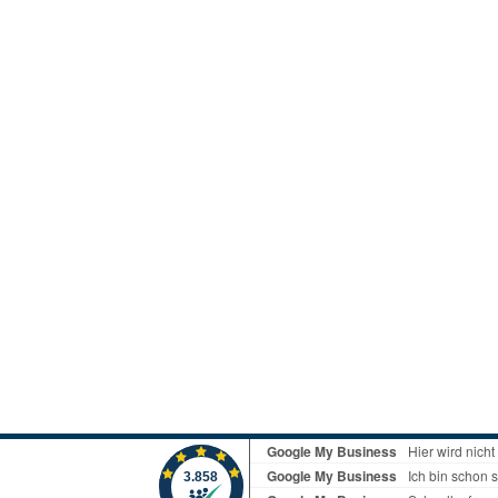
USB 3.0
los
lgebunden
Gehäuse
ms
zteile
Big Tower
k Netzteile
HTPC mini-ITX
Midi Tower
µATX Tower
medien
Erweiterungskarten