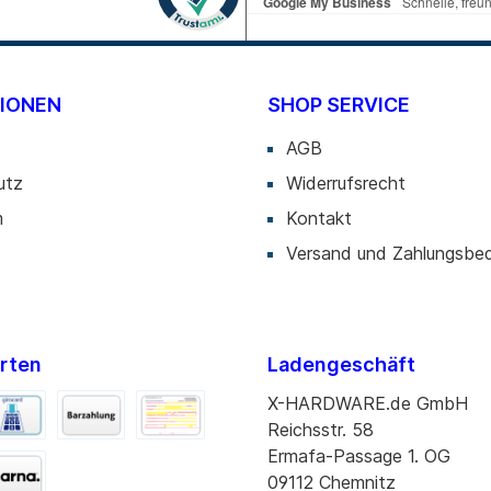
Blu-ray
 CD
 DVD
IONEN
SHOP SERVICE
Zubehör
AGB
ten
utz
Widerrufsrecht
 Sticks
m
Kontakt
 Sticks
Versand und Zahlungsbe
rten
Ladengeschäft
X-HARDWARE.de GmbH
Reichsstr. 58
Ermafa-Passage 1. OG
09112 Chemnitz