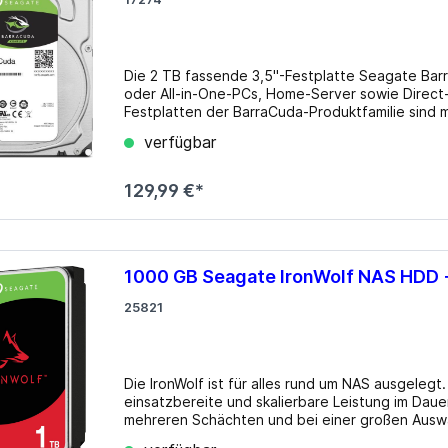
USB 3.0
los
lgebunden
Gehäuse
Die 2 TB fassende 3,5"-Festplatte Seagate Ba
ms
zteile
Big Tower
oder All-in-One-PCs, Home-Server sowie Direct-
Festplatten der BarraCuda-Produktfamilie sind 
k Netzteile
HTPC mini-ITX
ermöglicht neue Leistungsebenen für den PC, s
verfügbar
zuvor laden kann. Details Formfaktor: 3.5" Drehzahl: 7200rpm Cache: 256MB Leistungsaufnahme: 5.3W
Midi Tower
(Betrieb), 3.4W (Leerlauf) Lautstärke: 33dB(A) 
µATX Tower
Shingled Magnetic Recording (SMR), Drive Man
129,99 €*
1000 GB Seagate IronWolf NAS HDD
25821
Die IronWolf ist für alles rund um NAS ausgelegt.
einsatzbereite und skalierbare Leistung im Dau
mehreren Schächten und bei einer großen Auswahl an Speicher
Formfaktor: 3.5" (Breite) Schnittstelle: SATA 6
medien
Erweiterungskarten