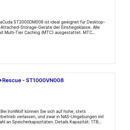
Mainboards Mini-ITX / SoC
Cooling
rraCuda ST2000DM008 ist ideal geeignet für Desktop-
CPU Kühler
Attached-Storage-Geräte der Einstiegsklasse. Alle
mit Multi-Tier Caching (MTC) ausgestattet. MTC
CPU Wasserkühler AIO
odass man Anwendungen und Dateien schneller als je
Lüfter Gehäuse
(Betrieb), 29dB(A) (Leerlauf) Aufnahmeverfahren:
Lüfter Steuerung
aged SMR Sektoren: 4KB mit Emulation (512e)
Datenschutzfunktionen: N/A Herstellergarantie: zwei Jahre Info beim Hersteller
Lüfter Zubehör
Wärmeleitpaste
 +Rescue - ST1000VN008
Zubehör
 Bei IronWolf können Sie sich auf hohe, stets
erbetrieb verlassen, und zwar in NAS-Umgebungen mit
kapazitäten. Details Kapazität: 1TB
Gb/​s Drehzahl: 5400/​min Cache: 256MB
TV-Karten