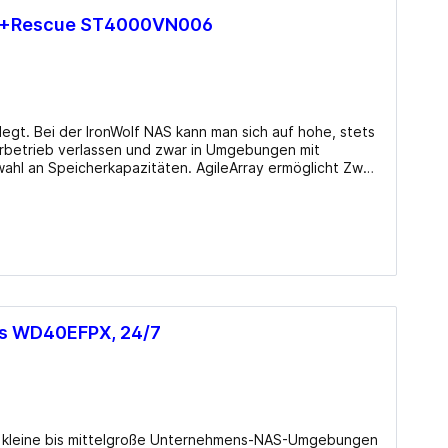
D +Rescue ST4000VN006
legt. Bei der IronWolf NAS kann man sich auf hohe, stets
erbetrieb verlassen und zwar in Umgebungen mit
ahl an Speicherkapazitäten. AgileArray ermöglicht Zwei-
Umgebungen mit mehreren Laufwerksschächten nebst
auf) Lautstärke: 27dB(A) (Betrieb), 23dB(A) (Leerlauf)
ording (CMR) Sektoren: 4KB mit Emulation (512e)
F) Datenschutzfunktionen: N/​A Besonderheiten:
derherstellungs-Dienst Herstellergarantie: drei Jahre
us WD40EFPX, 24/7
für kleine bis mittelgroße Unternehmens-NAS-Umgebungen