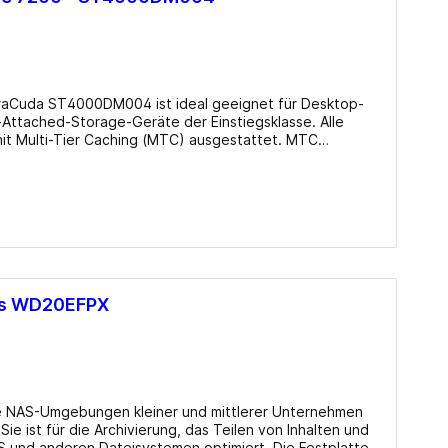
rraCuda ST4000DM004 ist ideal geeignet für Desktop-
Attached-Storage-Geräte der Einstiegsklasse. Alle
mit Multi-Tier Caching (MTC) ausgestattet. MTC
odass man Anwendungen und Dateien schneller als je
(Betrieb), 22dB(A) (Leerlauf) Aufnahmeverfahren:
aged SMR Sektoren: 4KB mit Emulation (512e)
Datenschutzfunktionen: N/A Herstellergarantie: zwei Jahre Info beim Hersteller
lus WD20EFPX
die NAS-Umgebungen kleiner und mittlerer Unternehmen
ie ist für die Archivierung, das Teilen von Inhalten und
S und anderen Dateisystemen optimiert. Die Festplatten