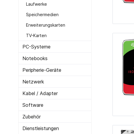
Laufwerke
Cardreader
Medien 
Speichermedien
Laufwerke Blue-ray
Medien
Erweiterungskarten
Laufwerke Diskette
Medien
TV-Karten
Laufwerke DVD-RW
Medien 
Laufwerke DVD-RW intern
SD-Kar
PC-Systeme
USB 2.0
Notebooks
USB 3.0
Peripherie-Geräte
Netzwerk
Zur Kategorie PC-Komponenten
Kabel / Adapter
Software
Zubehör
Dienstleistungen