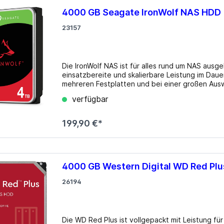
4000 GB Seagate IronWolf NAS HD
23157
Die IronWolf NAS ist für alles rund um NAS ausge
einsatzbereite und skalierbare Leistung im Dau
mehreren Festplatten und bei einer großen Ausw
Ebenen-Auswuchtung und RAID-Optimierung in 
verfügbar
höchst fortschrittlicher Stromverwaltung. Details Formfaktor: 3.5" Drehzahl: 5400rpm Cache: 256MB
Leistungsaufnahme: 4.8W (Betrieb), 3.96W (Leerl
Aufnahmeverfahren: Conventional Magnetic Rec
199,90 €*
Zuverlässigkeitsprognose: 1 Mio. Stunden (MTB
geeignet für Dauerbetrieb, drei Jahre Datenwie
Info beim Hersteller
4000 GB Western Digital WD Red Pl
26194
Die WD Red Plus ist vollgepackt mit Leistung 