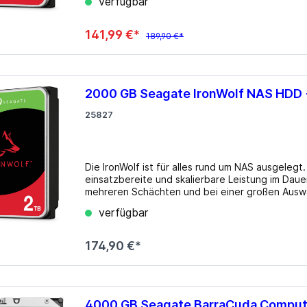
verfügbar
Leistungsaufnahme: 3.7W (Betrieb), 2.5W (Leerla
Blu-ray
Aufnahmeverfahren: Conventional Magnetic Rec
Zuverlässigkeitsprognose: 1 Mio. Stunden (MTBF
141,99 €*
189,90 €*
 CD
 DVD
Zubehör
2000 GB Seagate IronWolf NAS HD
ten
25827
 Sticks
 Sticks
Die IronWolf ist für alles rund um NAS ausgelegt.
einsatzbereite und skalierbare Leistung im Dau
mehreren Schächten und bei einer großen Auswahl an Speicher
Formfaktor: 3.5" (Breite) Schnittstelle: SATA 6
verfügbar
Leistungsaufnahme: 3.7W (Betrieb), 2.5W (Leerla
Aufnahmeverfahren: Conventional Magnetic Rec
Zuverlässigkeitsprognose: 1 Mio. Stunden (MTBF
174,90 €*
4000 GB Seagate BarraCuda Compu