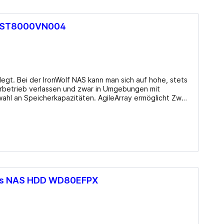
rfahren: Shingled Magnetic Recording (SMR), Drive
 beim Hersteller
D ST8000VN004
legt. Bei der IronWolf NAS kann man sich auf hohe, stets
erbetrieb verlassen und zwar in Umgebungen mit
ahl an Speicherkapazitäten. AgileArray ermöglicht Zwei-
Umgebungen mit mehreren Laufwerksschächten nebst
geeignet für Dauerbetrieb Gewicht: 780 Gramm Herstellergarantie: drei Jahre Info beim Hersteller
lus NAS HDD WD80EFPX