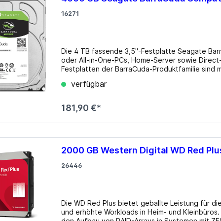
16271
Die 4 TB fassende 3,5"-Festplatte Seagate Ba
oder All-in-One-PCs, Home-Server sowie Direct-
Festplatten der BarraCuda-Produktfamilie sind 
ermöglicht neue Leistungsebenen für den PC, s
verfügbar
zuvor laden kann. Details Formfaktor: 3.5" Drehzahl: 5400rpm Cache: 256MB Leistungsaufnahme: 5.3W
(Betrieb), 3.4W (Leerlauf) Lautstärke: 24dB(A) 
Shingled Magnetic Recording (SMR), Drive Man
181,90 €*
2000 GB Western Digital WD Red P
26446
Die WD Red Plus bietet geballte Leistung für 
und erhöhte Workloads in Heim- und Kleinbüros. S
den Aufbau von RAID-Arrays in Systemen mit ZF