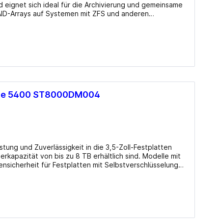
eignet sich ideal für die Archivierung und gemeinsame
AID-Arrays auf Systemen mit ZFS und anderen
-Systeme mit bis zu 8 Einschüben entwickelt und
igkeit und Vertrauen bei der Speicherung und
n Dateien. Details Kapazität: 4TB
Gb/​s Drehzahl: 5400/​min Cache: 256MB
uf) Lautstärke: 27dB(A) (Betrieb), 23dB(A) (Leerlauf)
ording (CMR) Sektoren: 4KB mit Emulation (512e)
) Besonderheiten: geeignet für Dauerbetrieb (24/​7)
ute 5400 ST8000DM004
tung und Zuverlässigkeit in die 3,5-Zoll-Festplatten
erkapazität von bis zu 8 TB erhältlich sind. Modelle mit
sicherheit für Festplatten mit Selbstverschlüsselung
sichere, schnelle und problemlose Außerdienststellung
erfüllen die Vorgaben der Guidelines for Media
zudem auch den Opal-Standard der Trusted Computer