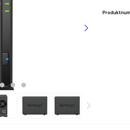
USB 3.0
los
Produktnu
lgebunden
Gehäuse
ms
zteile
Big Tower
k Netzteile
HTPC mini-ITX
Midi Tower
µATX Tower
medien
Erweiterungskarten