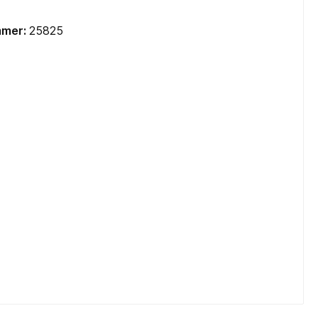
Mainboards Mini-ITX / SoC
mmer:
25825
Cooling
CPU Kühler
CPU Wasserkühler AIO
Lüfter Gehäuse
Lüfter Steuerung
Lüfter Zubehör
Wärmeleitpaste
Zubehör
TV-Karten