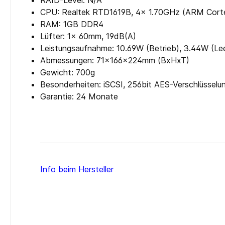
RAID-Level: N/​A
CPU: Realtek RTD1619B, 4x 1.70GHz (ARM Cort
RAM: 1GB DDR4
Lüfter: 1x 60mm, 19dB(A)
Leistungsaufnahme: 10.69W (Betrieb), 3.44W (Lee
Abmessungen: 71x166x224mm (BxHxT)
Gewicht: 700g
Besonderheiten: iSCSI, 256bit AES-Verschlüssel
Garantie: 24 Monate
Info beim Hersteller