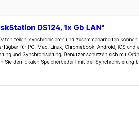
Blu-ray
 CD
iskStation DS124, 1x Gb LAN"
 DVD
Zubehör
 Daten teilen, synchronisieren und zusammenarbeiten können
erfügbar für PC, Mac, Linux, Chromebook, Android, iOS und a
ten
herung und Synchronisierung. Benutzer schützen sich mit Ordn
 Sticks
ie den lokalen Speicherbedarf mit der Synchronisierung bei
 Sticks