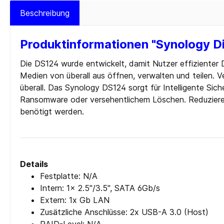
Cardreader
Medien 
Beschreibung
Laufwerke Blue-ray
Medien
Produktinformationen "Synology D
Laufwerke Diskette
Medien
Laufwerke DVD-RW
Medien 
Die DS124 wurde entwickelt, damit Nutzer effizienter
Medien von überall aus öffnen, verwalten und teilen. V
Laufwerke DVD-RW intern
SD-Kar
überall. Das Synology DS124 sorgt für Intelligente Sic
USB 2.0
Ransomware oder versehentlichem Löschen. Reduzieren S
USB 3.0
benötigt werden.
Zur Kategorie PC-Komponenten
Details
Festplatte: N/​A
Intern: 1x 2.5"/3.5", SATA 6Gb/​s
Extern: 1x Gb LAN
Zusätzliche Anschlüsse: 2x USB-A 3.0 (Host)