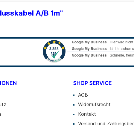
Blu-ray
lusskabel A/B 1m"
 CD
 DVD
Zubehör
ten
 Sticks
 Sticks
IONEN
SHOP SERVICE
AGB
utz
Widerrufsrecht
m
Kontakt
Versand und Zahlungsbe