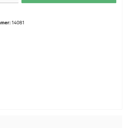
Mainboards Mini-ITX / SoC
Cooling
mmer:
14081
CPU Kühler
CPU Wasserkühler AIO
Lüfter Gehäuse
Lüfter Steuerung
Lüfter Zubehör
Wärmeleitpaste
Zubehör
TV-Karten