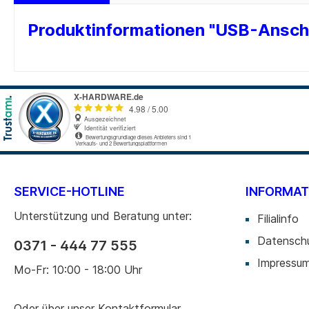
Cardreader
Medien 
Produktinformationen "USB-Ansch
Laufwerke Blue-ray
Medien
Laufwerke Diskette
Medien
Laufwerke DVD-RW
Medien 
Laufwerke DVD-RW intern
SD-Kar
USB 2.0
USB 3.0
SERVICE-HOTLINE
INFORMAT
Zur Kategorie PC-Komponenten
Unterstützung und Beratung unter:
Filialinfo
Datensch
0371 - 444 77 555
Impressu
Mo-Fr: 10:00 - 18:00 Uhr
Oder über unser
Kontaktformular
.