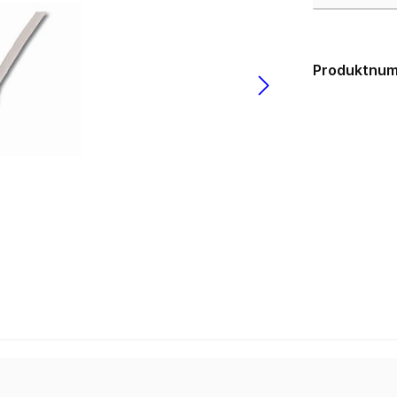
USB 3.0
los
lgebunden
Gehäuse
ms
Produktnu
zteile
Big Tower
k Netzteile
HTPC mini-ITX
Midi Tower
µATX Tower
medien
Erweiterungskarten