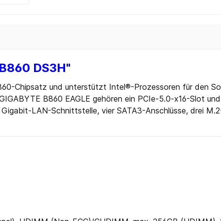
Blu-ray
 CD
 DVD
Zubehör
 B860 DS3H"
ten
Chipsatz und unterstützt Intel®-Prozessoren für den Socke
 Sticks
es GIGABYTE B860 EAGLE gehören ein PCIe-5.0-x16-Slot und
 Sticks
gabit-LAN-Schnittstelle, vier SATA3-Anschlüsse, drei M.2-