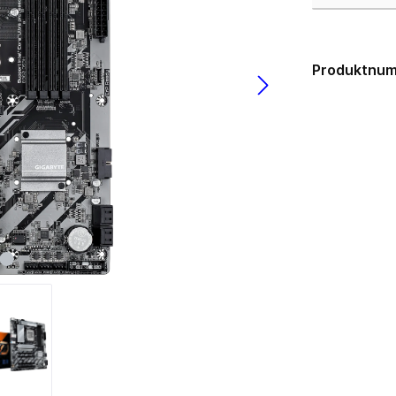
USB 3.0
los
lgebunden
Gehäuse
ms
Produktnu
zteile
Big Tower
k Netzteile
HTPC mini-ITX
Midi Tower
µATX Tower
medien
Erweiterungskarten