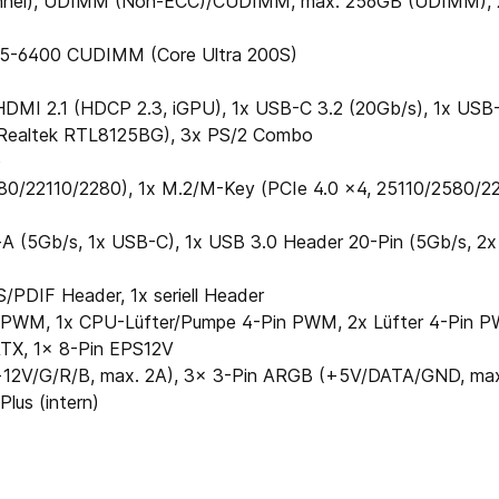
annel), UDIMM (Non-ECC)/​CUDIMM, max. 256GB (UDIMM)
5-6400 CUDIMM (Core Ultra 200S)
x HDMI 2.1 (HDCP 2.3, iGPU), 1x USB-C 3.2 (20Gb/​s), 1x USB
, Realtek RTL8125BG), 3x PS/​2 Combo
)
0/​22110/​2280), 1x M.2/​M-Key (PCIe 4.0 x4, 25110/​2580/​2
A (5Gb/​s, 1x USB-C), 1x USB 3.0 Header 20-Pin (5Gb/​s, 2
/​PDIF Header, 1x seriell Header
in PWM, 1x CPU-Lüfter/​Pumpe 4-Pin PWM, 2x Lüfter 4-Pin 
ATX, 1x 8-Pin EPS12V
(+12V/​G/​R/​B, max. 2A), 3x 3-Pin ARGB (+5V/​DATA/​GND, 
lus (intern)