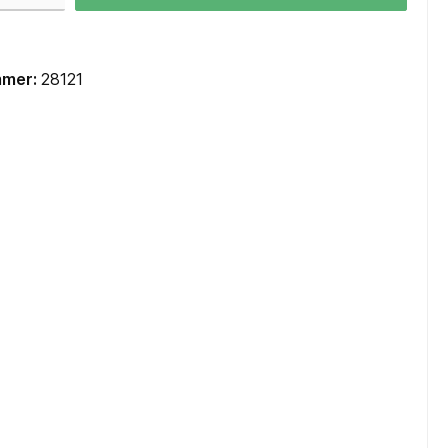
Mainboards Mini-ITX / SoC
Cooling
mmer:
28121
CPU Kühler
CPU Wasserkühler AIO
Lüfter Gehäuse
Lüfter Steuerung
Lüfter Zubehör
Wärmeleitpaste
Zubehör
TV-Karten