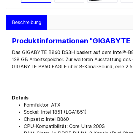
Cardreader
Medien 
Laufwerke Blue-ray
Medien
Beschreibung
Laufwerke Diskette
Medien
Laufwerke DVD-RW
Medien 
Produktinformationen "GIGABYTE
Laufwerke DVD-RW intern
SD-Kar
Das GIGABYTE B860 DS3H basiert auf dem Intel®-B860-
USB 2.0
128 GB Arbeitsspeicher. Zur weiteren Ausstattung d
USB 3.0
GIGABYTE B860 EAGLE über 8-Kanal-Sound, eine 2.5 Gi
Zur Kategorie PC-Komponenten
Details
Formfaktor: ATX
Sockel: Intel 1851 (LGA1851)
Chipsatz: Intel B860
CPU-Kompatibilität: Core Ultra 200S