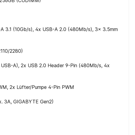
, 256GB (CUDIMM)
-A 3.1 (10Gb/​s), 4x USB-A 2.0 (480Mb/​s), 3x 3.5mm
2110/​2280)
x USB-A), 2x USB 2.0 Header 9-Pin (480Mb/​s, 4x
PWM, 2x Lüfter/​Pumpe 4-Pin PWM
max. 3A, GIGABYTE Gen2)