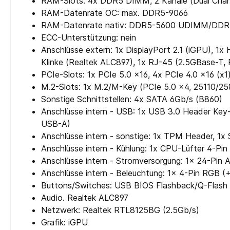
RAM-Slots: 4x DDR5 DIMM, 2 Kanäle (Dual Ch
RAM-Datenrate OC: max. DDR5-9066
RAM-Datenrate nativ: DDR5-5600 UDIMM/​DDR
ECC-Unterstützung: nein
Anschlüsse extern: 1x DisplayPort 2.1 (iGPU), 1
Klinke (Realtek ALC897), 1x RJ-45 (2.5GBase-T
PCIe-Slots: 1x PCIe 5.0 x16, 4x PCIe 4.0 x16 (x1
M.2-Slots: 1x M.2/​M-Key (PCIe 5.0 x4, 25110/​258
Sonstige Schnittstellen: 4x SATA 6Gb/s (B860)
Anschlüsse intern - USB: 1x USB 3.0 Header Key-
USB-A)
Anschlüsse intern - sonstige: 1x TPM Header, 1x S
Anschlüsse intern - Kühlung: 1x CPU-Lüfter 4-P
Anschlüsse intern - Stromversorgung: 1x 24-Pin 
Anschlüsse intern - Beleuchtung: 1x 4-Pin RGB 
Buttons/Switches: USB BIOS Flashback/​Q-Flash P
Audio. Realtek ALC897
Netzwerk: Realtek RTL8125BG (2.5Gb/​s)
Grafik: iGPU