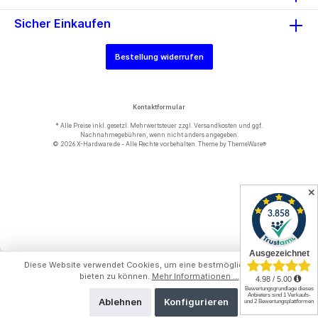
Sicher Einkaufen
Bestellung widerrufen
Kontaktformular
* Alle Preise inkl. gesetzl. Mehrwertsteuer zzgl.
Versandkosten
und ggf.
Nachnahmegebühren, wenn nicht anders angegeben.
© 2026 X-Hardware.de - Alle Rechte vorbehalten. Theme by
ThemeWare®
✕
Diese Website verwendet Cookies, um eine bestmögliche Erfahrung
bieten zu können.
Mehr Informationen ...
Ablehnen
Konfigurieren