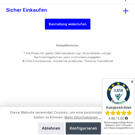
Sicher Einkaufen
Bestellung widerrufen
Kontaktformular
* Alle Preise inkl. gesetzl. Mehrwertsteuer zzgl.
Versandkosten
und ggf.
Nachnahmegebühren, wenn nicht anders angegeben.
© 2026 X-Hardware.de - Alle Rechte vorbehalten. Theme by
ThemeWare®
✕
Diese Website verwendet Cookies, um eine bestmögliche Erfahrung
bieten zu können.
Mehr Informationen ...
Ablehnen
Konfigurieren