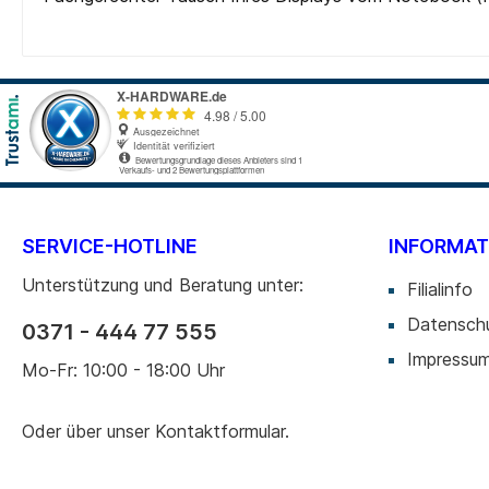
Cardreader
Medien 
Laufwerke Blue-ray
Medien
Laufwerke Diskette
Medien
Laufwerke DVD-RW
Medien 
Laufwerke DVD-RW intern
SD-Kar
USB 2.0
USB 3.0
SERVICE-HOTLINE
INFORMAT
Unterstützung und Beratung unter:
Filialinfo
Zur Kategorie PC-Komponenten
Datensch
0371 - 444 77 555
Impressu
Mo-Fr: 10:00 - 18:00 Uhr
Oder über unser
Kontaktformular
.