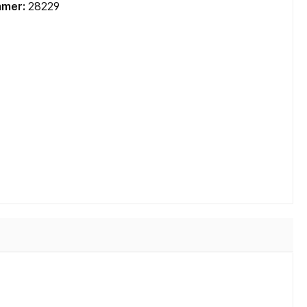
mmer:
28229
Mainboards Mini-ITX / SoC
Cooling
CPU Kühler
CPU Wasserkühler AIO
Lüfter Gehäuse
Lüfter Steuerung
Lüfter Zubehör
Wärmeleitpaste
Zubehör
TV-Karten