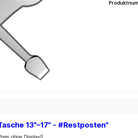
Produktnu
USB 3.0
los
lgebunden
Gehäuse
ms
zteile
Big Tower
k Netzteile
HTPC mini-ITX
Midi Tower
µATX Tower
asche 13"–17" - #Restposten"
medien
Erweiterungskarten
eis ohne Display!)