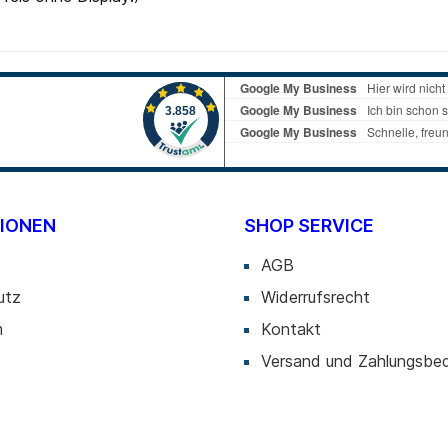
Blu-ray
 CD
 DVD
Zubehör
ten
 Sticks
 Sticks
IONEN
SHOP SERVICE
AGB
utz
Widerrufsrecht
m
Kontakt
Versand und Zahlungsbe